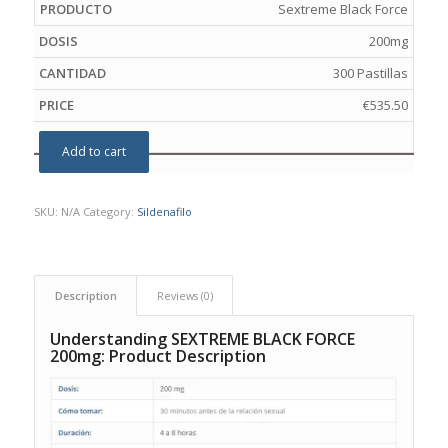
Sextreme Black Force
200mg
300 Pastillas
€
535.50
Add to cart
SKU:
N/A
Category:
Sildenafilo
Description
Reviews (0)
Understanding SEXTREME BLACK FORCE
200mg: Product Description