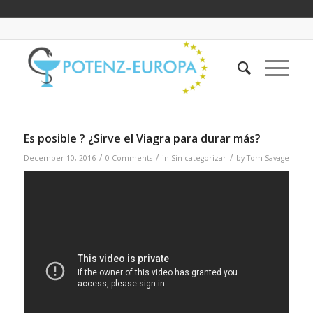
Es posible ? ¿Sirve el Viagra para durar más?
/
/
/
December 10, 2016
0 Comments
in
Sin categorizar
by
Tom Savage