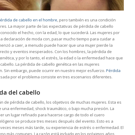
érdida de cabello en el hombre
, pero también es una condición
es. La mayor parte de las expectativas de pérdida de cabello
 conocido el hecho, con la edad, lo que sucederá. Las mujeres por
na declaración de moda con, pasar mucho tiempo para cuidar a
omenzó a caer, a menudo puede hacer que una mujer pierde la
recto y eventos inesperados. Con los hombres, la pérdida de
nética, y por lo tanto, el estrés, la edad o la enfermedad hace que
 cabello. La pérdida de cabello genética en las mujeres
. Sin embargo, puede ocurrir en nuestro mejor esfuerzo.
Pérdida
sada por el problema consiste en tres escenarios diferentes.
da del cabello
n de pérdida de cabello, los objetivos de muchas mujeres. Esta es
e una enfermedad, shock traumático, o bajo mucha presión. La
ser un lugar refinado para hacerse cargo de todo el cuero
telógeno se produce tres meses después del evento. Esto es a
veces meses más tarde, su experiencia de estrés o enfermedad. El
eno más comunes. La razón está incluido en los próximos años,