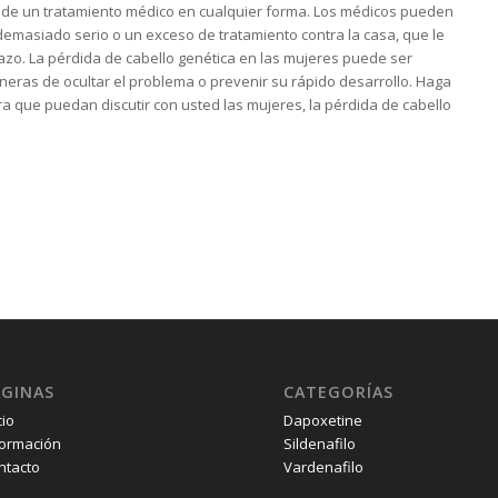
te de un tratamiento médico en cualquier forma. Los médicos pueden
demasiado serio o un exceso de tratamiento contra la casa, que le
lazo. La pérdida de cabello genética en las mujeres puede ser
ras de ocultar el problema o prevenir su rápido desarrollo. Haga
a que puedan discutir con usted las mujeres, la pérdida de cabello
ÁGINAS
CATEGORÍAS
cio
Dapoxetine
formación
Sildenafilo
ntacto
Vardenafilo