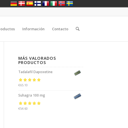
roductos
Información
Contacto
MÁS VALORADOS
PRODUCTOS
Tadalafil Dapoxetine
Rated
€
65.10
5.00
out
of 5
Suhagra 100 mg
Rated
€
54.60
5.00
out
of 5