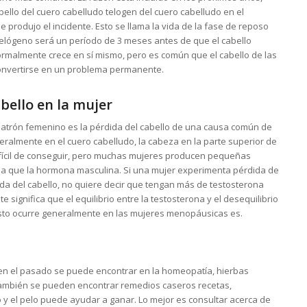
bello del cuero cabelludo telogen del cuero cabelludo en el
e produjo el incidente. Esto se llama la vida de la fase de reposo
 telógeno será un período de 3 meses antes de que el cabello
ormalmente crece en sí mismo, pero es común que el cabello de las
convertirse en un problema permanente.
bello en la mujer
patrón femenino es la pérdida del cabello de una causa común de
eralmente en el cuero cabelludo, la cabeza en la parte superior de
ifícil de conseguir, pero muchas mujeres producen pequeñas
na que la hormona masculina. Si una mujer experimenta pérdida de
ida del cabello, no quiere decir que tengan más de testosterona
 significa que el equilibrio entre la testosterona y el desequilibrio
Esto ocurre generalmente en las mujeres menopáusicas es.
en el pasado se puede encontrar en la homeopatía, hierbas
También se pueden encontrar remedios caseros recetas,
 y el pelo puede ayudar a ganar. Lo mejor es consultar acerca de