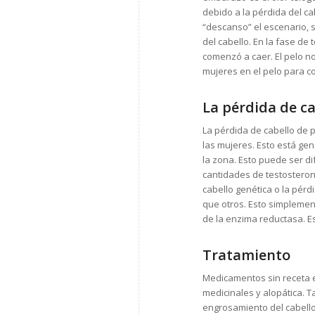
debido a la pérdida del ca
“descanso” el escenario, s
del cabello. En la fase de
comenzó a caer. El pelo n
mujeres en el pelo para 
La pérdida de ca
La pérdida de cabello de 
las mujeres. Esto está gen
la zona. Esto puede ser d
cantidades de testostero
cabello genética o la pérd
que otros. Esto simplemente
de la enzima reductasa. 
Tratamiento
Medicamentos sin receta 
medicinales y alopática. 
engrosamiento del cabello