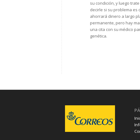
su condición, y luego tra
decirle si su problema es 
ahorrará dinero a largo p
permanente, pero hay mane
una cita con su médico par
genética.
P
Ini
In
Co