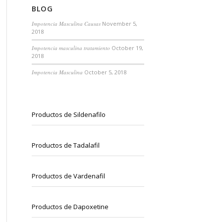
BLOG
Impotencia Masculina Causas
November 5,
2018
Impotencia masculina tratamiento
October 19,
2018
Impotencia Masculina
October 5, 2018
Productos de Sildenafilo
Productos de Tadalafil
Productos de Vardenafil
Productos de Dapoxetine