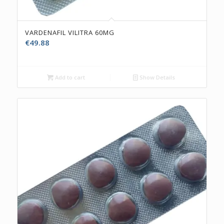
VARDENAFIL VILITRA 60MG
€
49.88
Add to cart
Show Details