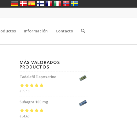
roductos
Información
Contacto
MÁS VALORADOS
PRODUCTOS
Tadalafil Dapoxetine
Rated
€
65.10
5.00
out
of 5
Suhagra 100 mg
Rated
€
54.60
5.00
out
of 5