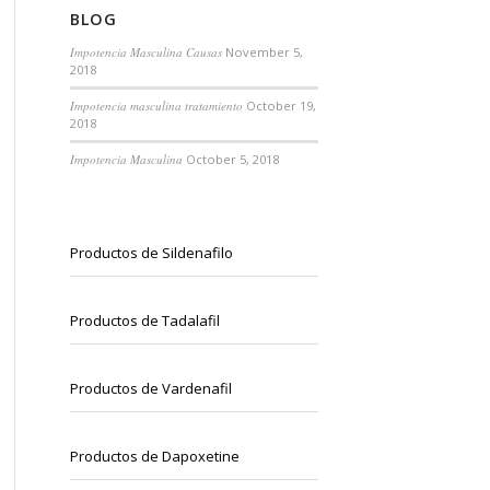
BLOG
Impotencia Masculina Causas
November 5,
2018
Impotencia masculina tratamiento
October 19,
2018
Impotencia Masculina
October 5, 2018
Productos de Sildenafilo
Productos de Tadalafil
Productos de Vardenafil
Productos de Dapoxetine