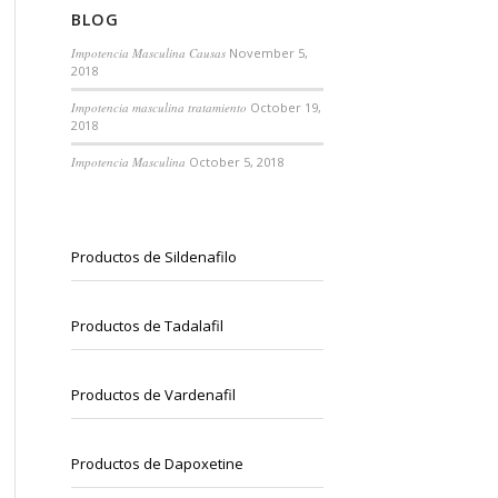
BLOG
Impotencia Masculina Causas
November 5,
2018
Impotencia masculina tratamiento
October 19,
2018
Impotencia Masculina
October 5, 2018
Productos de Sildenafilo
Productos de Tadalafil
Productos de Vardenafil
Productos de Dapoxetine