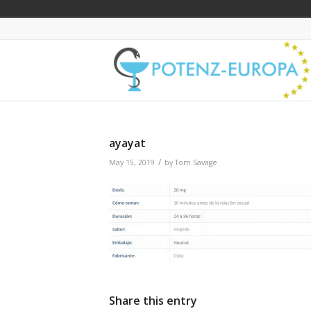
ayayat
/
May 15, 2019
by
Tom Savage
Share this entry